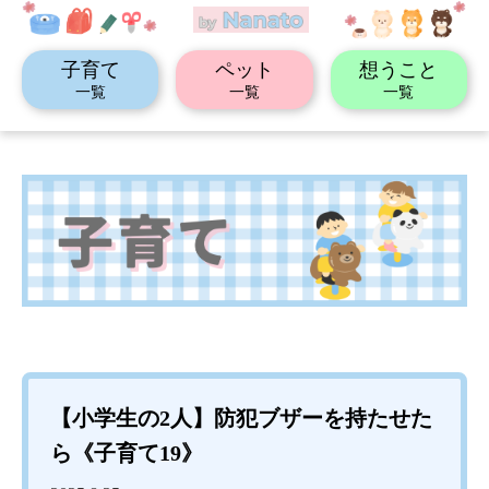
子育て
ペット
想うこと
一覧
一覧
一覧
【小学生の2人】防犯ブザーを持たせた
ら《子育て19》