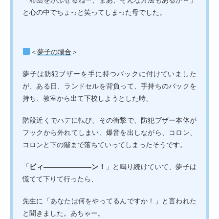
「布団をかぶせるねー、まあ、そんな方法もあるか～」
と心の中でちょっと笑ってしまった母でした。
＜
夢子の場合
＞
夢子は防犯ブザーを手に持つバックに付けていました
が、ある日、ランドセルを背負って、手持ちのバックを
持ち、教室から出て下校しようとした時、
階段近くでハデに転び、その衝撃で、防犯ブザー本体が
フックから外れてしまい、爆音を出しながら、コロン、
コロンと下の階まで落ちていってしまったそうです。
「
ビィ―――――――ン！
」と鳴り続けていて、夢子は
慌てて下りて行ったら、
先生に「あなたは何をやってるんですか！」と言われた
と聞きました。あちゃー。