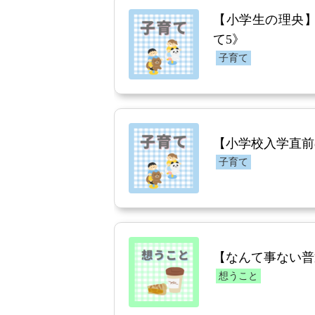
【小学生の理央
て5》
子育て
【小学校入学直前
子育て
【なんて事ない普
想うこと