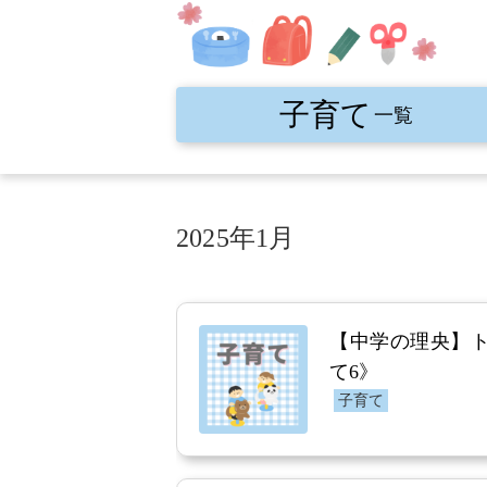
子育て
一覧
2025年1月
【中学の理央】
て6》
子育て