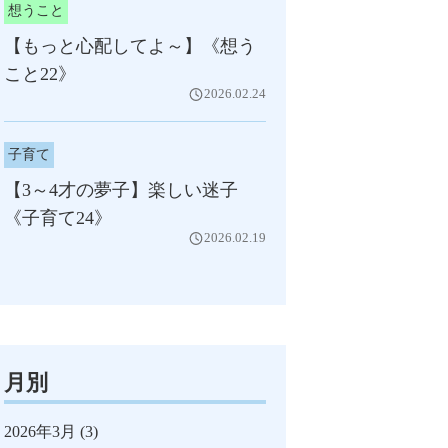
想うこと
【もっと心配してよ～】《想う
こと22》
2026.02.24
子育て
【3～4才の夢子】楽しい迷子
《子育て24》
2026.02.19
月別
2026年3月
(3)