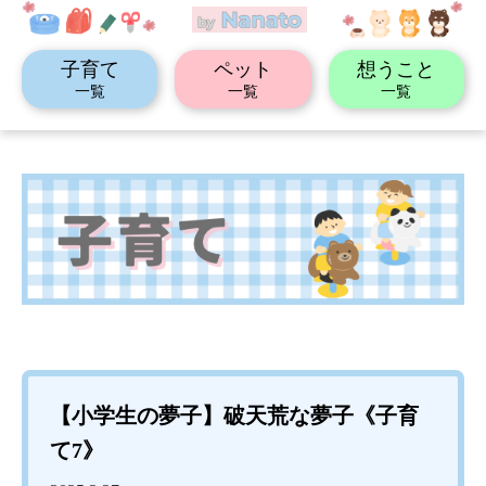
子育て
ペット
想うこと
一覧
一覧
一覧
【小学生の夢子】破天荒な夢子《子育
て7》