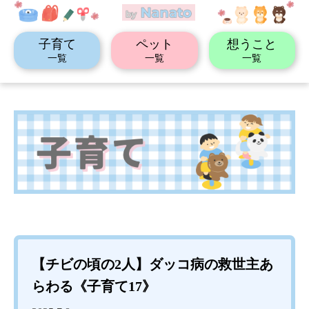
子育て
ペット
想うこと
一覧
一覧
一覧
【チビの頃の2人】ダッコ病の救世主あ
らわる《子育て17》