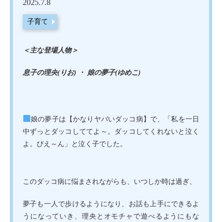
2025.7.8
子育て
＜主な登場人物＞
息子の理央(りお) ・ 娘の夢子(ゆめこ)
娘の夢子は【かなりヤバいダッコ病】で、「私を一日
中ずっとダッコしててよ～。ダッコしてくれないと泣く
よ。びえ～ん」と泣く子でした。
このダッコ病に悩まされながらも、いつしか時は過ぎ、
夢子も一人で歩けるようになり、お話も上手にできるよ
うになっていき、理央とオモチャで遊べるようにもな