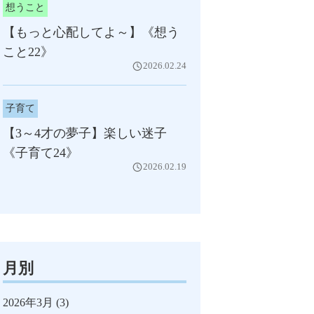
想うこと
【もっと心配してよ～】《想う
こと22》
2026.02.24
子育て
【3～4才の夢子】楽しい迷子
《子育て24》
2026.02.19
月別
2026年3月
(3)