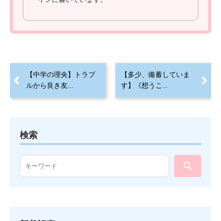
【中学の理央】トラブ
【多少、備蓄していま
ルから良き友...
す】《想うこ...
検索