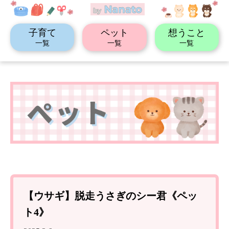
子育て
ペット
想うこと
一覧
一覧
一覧
【ウサギ】脱走うさぎのシー君《ペッ
ト4》